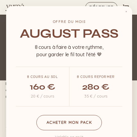
Passer
RÉSERVER
au
×
Fermer
contenu
OFFRE DU MOIS
la
principal
AUGUST PASS
vue
rapide
8 cours à faire à votre rythme,
pour garder le fil tout l'été 🤎
8 COURS AU SOL
8 COURS REFORMER
Mot de passe perdu ? Veuillez saisir votre identifiant ou votre
160 €
280 €
adresse e-mail. Vous recevrez un lien par e-mail pour créer un
20 € / cours
35 € / cours
nouveau mot de passe.
OBLIGATOIRE
IDENTIFIANT OU E-MAIL
*
ACHETER MON PACK