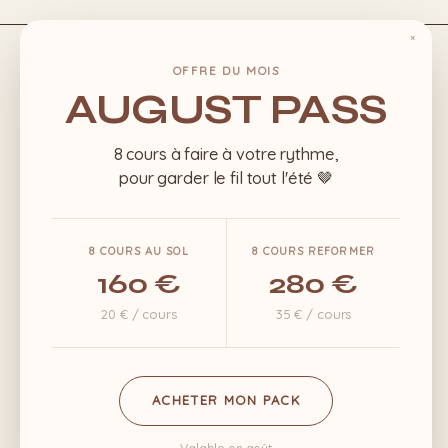
Passer
au
×
Fermer
contenu
OFFRE DU MOIS
la
principal
AUGUST PASS
vue
rapide
8 cours à faire à votre rythme,
pour garder le fil tout l'été 🤎
8 COURS AU SOL
8 COURS REFORMER
160 €
280 €
20 € / cours
35 € / cours
ACHETER MON PACK